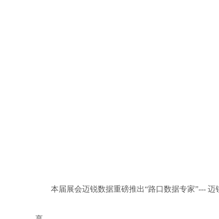
本届展会迈锐数据重磅推出
“路口数据专家”--
享。