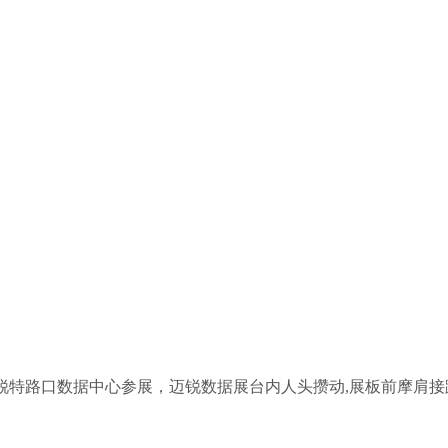
- 迈锐特路口数据中心参展，迈锐数据展台内人头攒动,展板前摩