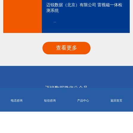
迈锐数据（北京）有限公司 雷视磁一体检
测系统
...
查看更多
迈锐数据微信公众号
版权所有：迈锐数据（北京）有限公司
电话咨询
短信咨询
产品中心
返回首页
电话：010-88998881
宋经理：15611069000
邢经理：18600634629