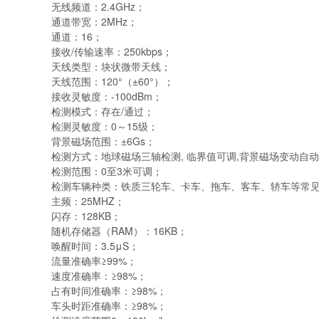
无线频道：
2.4GHz；
通道带宽：
2MHz；
通道：
16；
接收
/传输速率：250kbps；
天线类型：块状微带天线；
天线范围：
120°（±60°）；
接收灵敏度：
-100dBm；
检测模式：存在
/通过；
检测灵敏度：
0～15级；
背景磁场范围：
±6Gs；
检测方式：地球磁场三轴检测
, 临界值可调,背景磁场变动自
检测范围：
0至3米可调；
检测车辆种类：铁质三轮车、卡车、拖车、客车、轿车等常
主频：
25MHZ；
闪存：
128KB；
随机存储器（
RAM）：16KB；
唤醒时间：
3.5μS；
流量准确率
≥99%；
速度准确率：
≥98%；
占有时间准确率：
≥98%；
车头时距准确率：
≥98%；