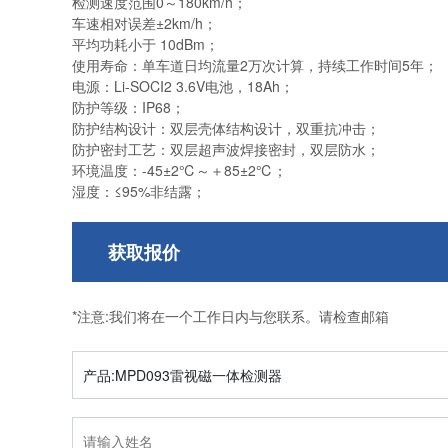
检测速度范围
0～180km/h；
车速相对误差
±2km/h；
平均功耗小于
10dBm；
使用寿命：单车道日均流量
2万次计算，持续工作时间5年；
电源：
Li-SOCI2 3.6V电池，18Ah；
防护等级：
IP68；
防护结构设计：双层壳体结构设计，双重抗冲击；
防护密封工艺：双层超声波焊接密封，双层防水；
环境温度：
-45±2℃～＋85±2℃
；
湿度：
≤95%非结露；
获取报价
*注意:我们将在一个工作日内与您联系。请检查邮箱
产品:MPD093雷视磁一体检测器