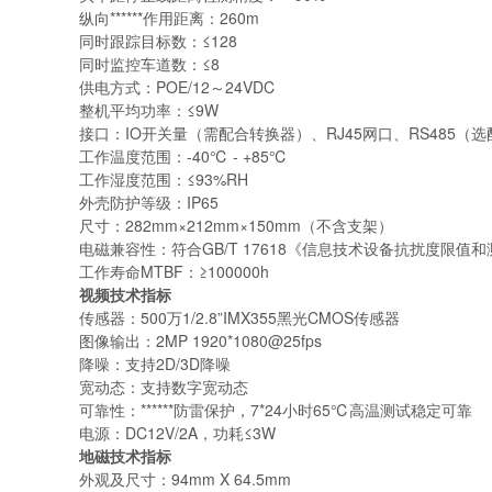
纵向******作用距离：
260m
同时跟踪目标数：
≤1
28
同时监控车道数：
≤
8
供电方式：
POE/
12～24VDC
整机平均功率：
≤
9W
接口：
IO开关量（需配合转换器）、RJ45网口、RS485（
工作温度范围：
-40℃ - +
85℃
工作湿度范围：
≤93%RH
外壳防护等级：
IP65
尺寸：
282mm×212mm×150mm（不含支架）
电磁兼容性：符合
GB/T 17618《信息技术设备抗扰度限值
工作寿命
MTBF：≥100000h
视频技术指标
传感器：
5
00万1/2.8”IMX355黑光CMOS传感器
图像输出：2MP 1920*1080@25fps
降噪：支持2D/3D降噪
宽动态：支持数字宽动态
可靠性：******防雷保护，7*24小时65℃高温测试稳定可靠
电源：
DC12V/2A，功耗≤3W
地磁技术指标
外观及尺寸：
94mm X 64.5mm