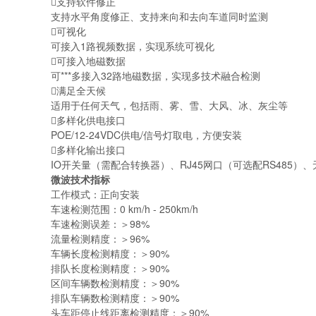
支持软件修正
支持水平角度修正、支持来向和去向车道同时监测
可视化
可接入1路视频数据，实现系统可视化
可接入地磁数据
可***多接入32路地磁数据，实现多技术融合检测
满足全天候
适用于任何天气，包括雨、雾、雪、大风、冰、灰尘等
多样化供电接口
POE/12-24VDC供电/信号灯取电，方便安装
多样化输出接口
IO开关量（需配合转换器）、RJ45网口（可选配RS485
微波技术指标
工作模式：正向安装
车速检测范围：
0 km/h - 2
50km/h
车速检测误差：＞
98%
流量检测精度：＞
96%
车辆长度检测精度：＞90%
排队长度检测精度：＞
90%
区间车辆数检测精度：＞
90%
排队车辆数检测精度：＞
90%
头车距停止线距离检测精度：＞
90%