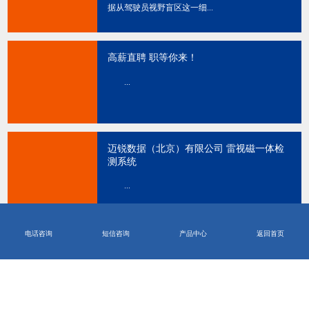
据从驾驶员视野盲区这一细...
高薪直聘 职等你来！
...
迈锐数据（北京）有限公司 雷视磁一体检
测系统
...
电话咨询
短信咨询
产品中心
返回首页
查看更多