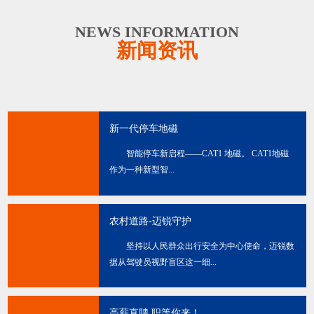
NEWS INFORMATION
新闻资讯
新一代停车地磁
智能停车新启程——CAT1 地磁。 CAT1地磁
作为一种新型智...
农村道路-迈锐守护
坚持以人民群众出行安全为中心使命，迈锐数
据从驾驶员视野盲区这一细...
高薪直聘 职等你来！